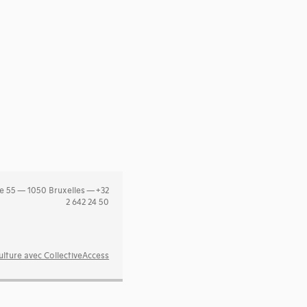
e 55 — 1050 Bruxelles — +32
2 642 24 50
lture avec CollectiveAccess