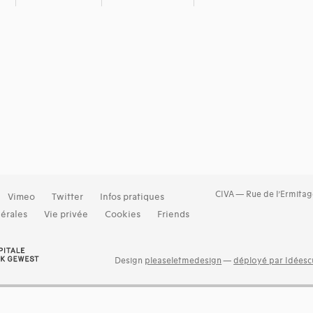
CIVA — Rue de l’Ermitag
Vimeo
Twitter
Infos pratiques
érales
Vie privée
Cookies
Friends
Design
pleaseletmedesign
—
déployé par Idéescu