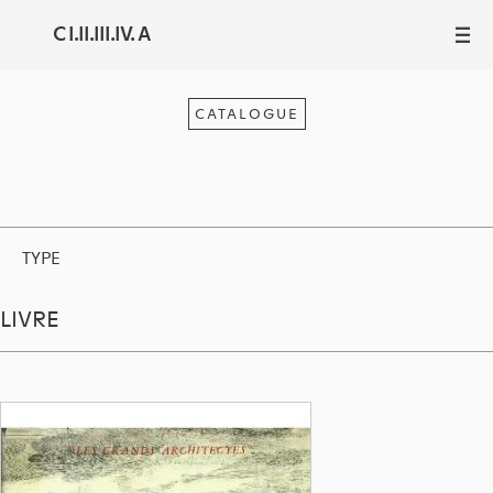
C I.II.III.IV. A
III
CATALOGUE
TYPE
LIVRE