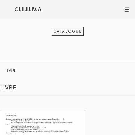
C I.II.III.IV. A
III
CATALOGUE
TYPE
LIVRE