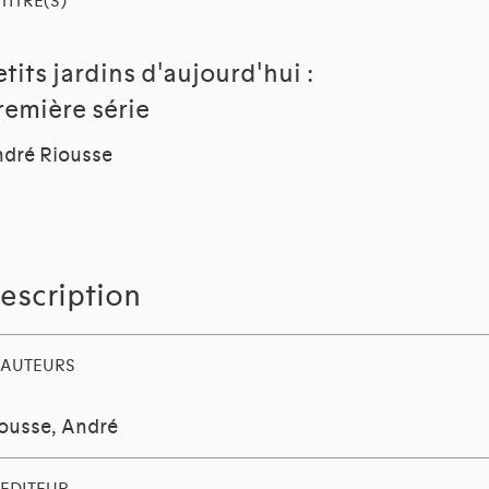
TITRE(S)
etits jardins d'aujourd'hui :
remière série
dré Riousse
escription
AUTEURS
ousse, André