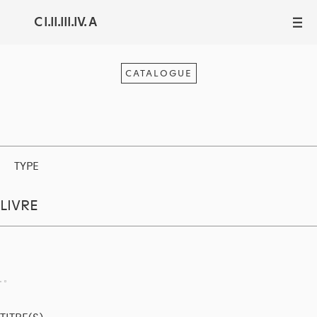
C I.II.III.IV. A
III
CATALOGUE
TYPE
LIVRE