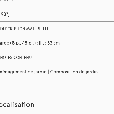
EDITEUR
[193?]
DESCRIPTION MATÉRIELLE
farde (8 p., 48 pl.) : ill. ; 33 cm
NOTES CONTENU
énagement de jardin | Composition de jardin
ocalisation