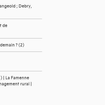
angeold
;
Debry,
t de
 demain ? (2)
n) | La Famenne
énagement rural |