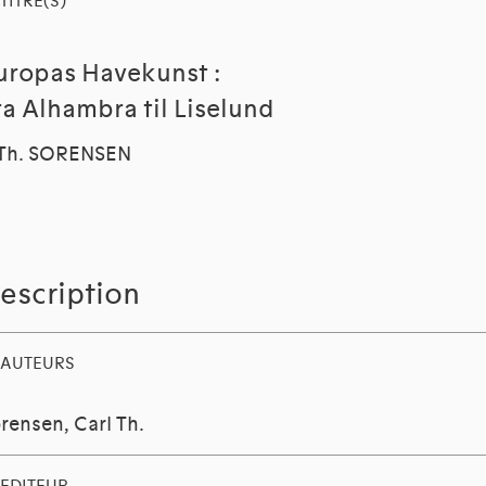
TITRE(S)
uropas Havekunst :
ra Alhambra til Liselund
.Th. SORENSEN
escription
AUTEURS
rensen, Carl Th.