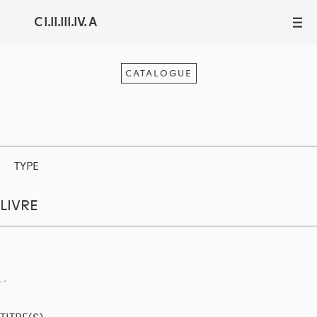
C I.II.III.IV. A
III
CATALOGUE
TYPE
LIVRE