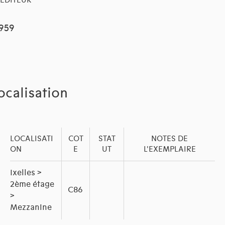
EDITEUR
1959
ocalisation
LOCALISATI
COT
STAT
NOTES DE
ON
E
UT
L'EXEMPLAIRE
Ixelles >
2ème étage
C86
>
Mezzanine