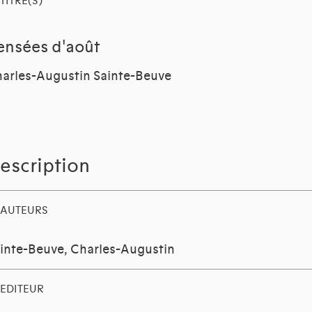
TITRE(S)
ensées d'août
arles-Augustin Sainte-Beuve
escription
AUTEURS
inte-Beuve, Charles-Augustin
EDITEUR