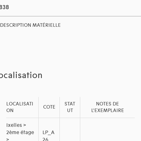
1838
DESCRIPTION MATÉRIELLE
ocalisation
LOCALISATI
STAT
NOTES DE
COTE
ON
UT
L'EXEMPLAIRE
Ixelles >
2ème étage
LP_A
>
26