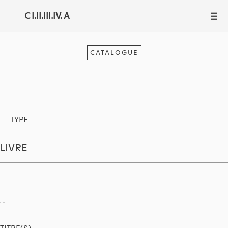
C I.II.III.IV. A
III
CATALOGUE
TYPE
LIVRE