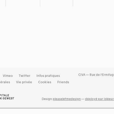
CIVA — Rue de l’Ermitag
Vimeo
Twitter
Infos pratiques
érales
Vie privée
Cookies
Friends
Design
pleaseletmedesign
—
déployé par Idéescu