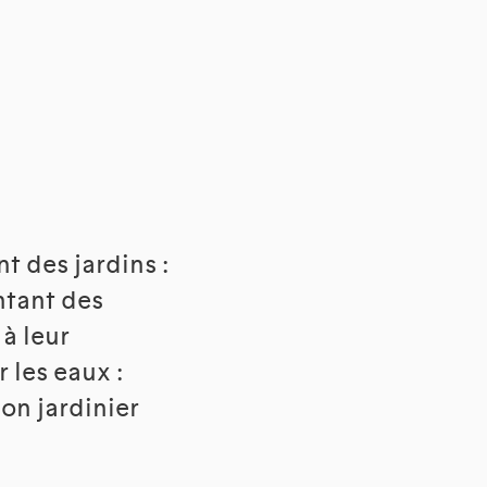
t des jardins :
ntant des
à leur
 les eaux :
bon jardinier