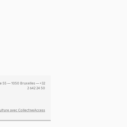
e 55 — 1050 Bruxelles — +32
2 642 24 50
lture avec CollectiveAccess