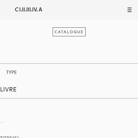
C I.II.III.IV. A
III
CATALOGUE
TYPE
LIVRE