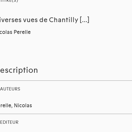
TITRE(S)
iverses vues de Chantilly [...]
colas Perelle
escription
AUTEURS
relle, Nicolas
EDITEUR