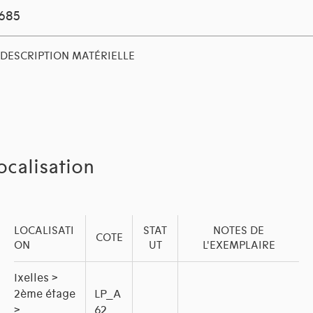
1685
DESCRIPTION MATÉRIELLE
ocalisation
LOCALISATI
STAT
NOTES DE
COTE
ON
UT
L'EXEMPLAIRE
Ixelles >
2ème étage
LP_A
>
62