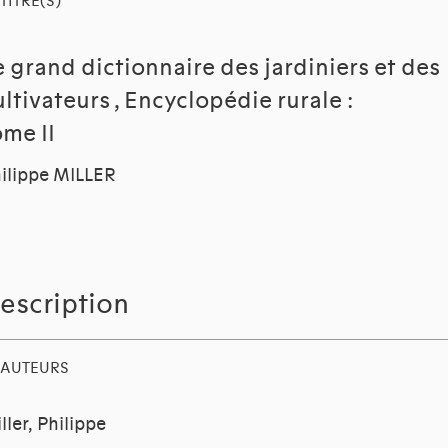
TITRE(S)
e grand dictionnaire des jardiniers et des
ultivateurs , Encyclopédie rurale :
ome II
ilippe MILLER
escription
AUTEURS
ller, Philippe