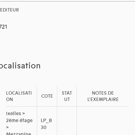
EDITEUR
1721
ocalisation
LOCALISATI
STAT
NOTES DE
COTE
ON
UT
L'EXEMPLAIRE
Ixelles >
2ème étage
LP_B
>
30
Mezzanine