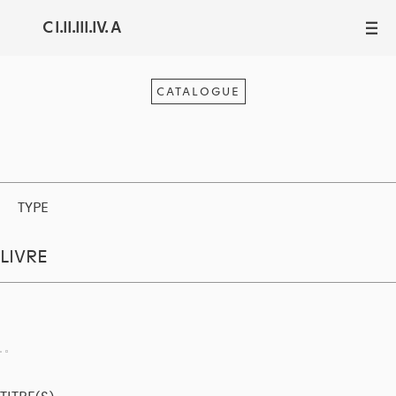
C I.II.III.IV. A
III
CATALOGUE
TYPE
LIVRE