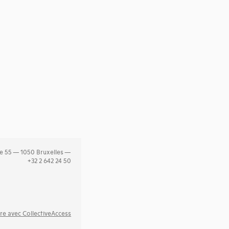
e 55 — 1050 Bruxelles —
+32 2 642 24 50
re avec CollectiveAccess