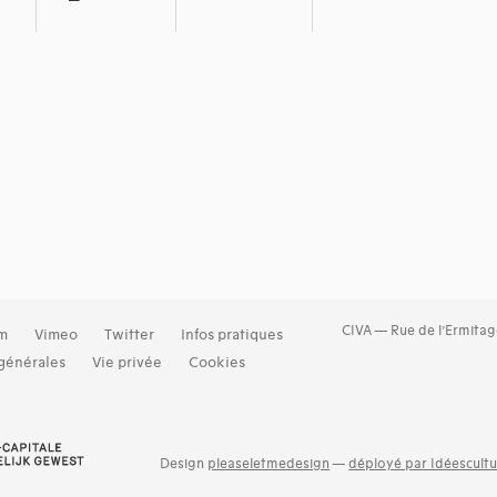
CIVA — Rue de l’Ermitag
am
Vimeo
Twitter
Infos pratiques
générales
Vie privée
Cookies
Design
pleaseletmedesign
—
déployé par Idéescultu