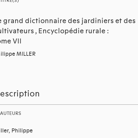
TITRE(S)
e grand dictionnaire des jardiniers et des
ultivateurs , Encyclopédie rurale :
ome VII
ilippe MILLER
escription
AUTEURS
ller, Philippe