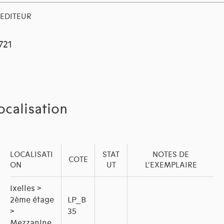
EDITEUR
1721
ocalisation
LOCALISATI
STAT
NOTES DE
COTE
ON
UT
L'EXEMPLAIRE
Ixelles >
2ème étage
LP_B
>
35
Mezzanine