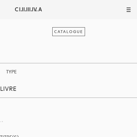
C I.II.III.IV. A
III
CATALOGUE
TYPE
LIVRE