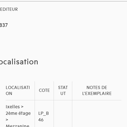
EDITEUR
1837
ocalisation
LOCALISATI
STAT
NOTES DE
COTE
ON
UT
L'EXEMPLAIRE
Ixelles >
2ème étage
LP_B
>
46
Mezzanine