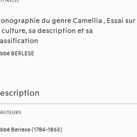
TITRE(S)
onographie du genre Camellia , Essai sur
a culture, sa description et sa
lassification
Abbé BERLESE
escription
AUTEURS
abbé Berlese (1784-1863)