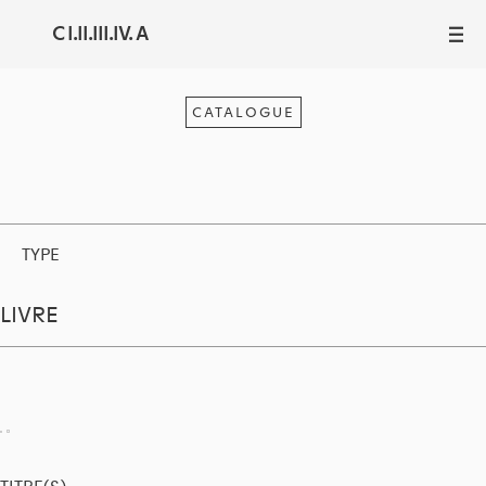
C I.II.III.IV. A
III
CATALOGUE
TYPE
LIVRE