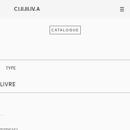
C I.II.III.IV. A
III
CATALOGUE
TYPE
LIVRE