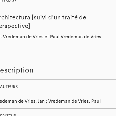
TITRE(S)
rchitectura [suivi d'un traité de
erspective]
n Vredeman de Vries et Paul Vredeman de Vries
escription
AUTEURS
edeman de Vries, Jan
;
Vredeman de Vries, Paul