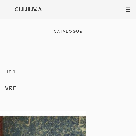
C I.II.III.IV. A
III
CATALOGUE
TYPE
LIVRE