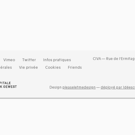
CIVA — Rue de l’Ermitag
Vimeo
Twitter
Infos pratiques
érales
Vie privée
Cookies
Friends
Design
pleaseletmedesign
—
déployé par Idéescu