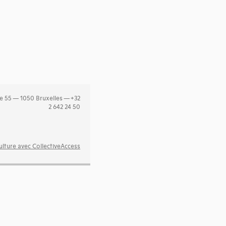
e 55 — 1050 Bruxelles — +32
2 642 24 50
lture avec CollectiveAccess