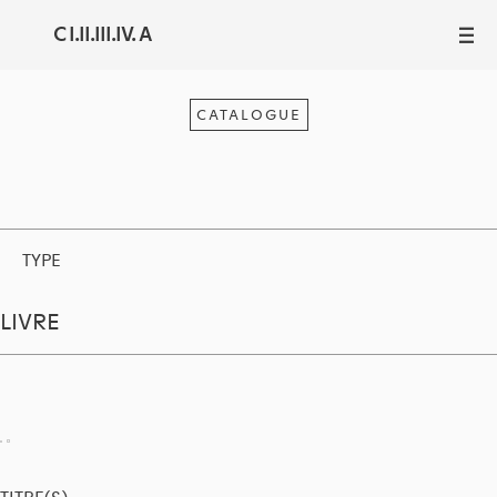
C I.II.III.IV. A
III
CATALOGUE
TYPE
LIVRE