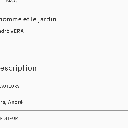
TITRE(S)
'homme et le jardin
ndré VERA
escription
AUTEURS
ra, André
EDITEUR