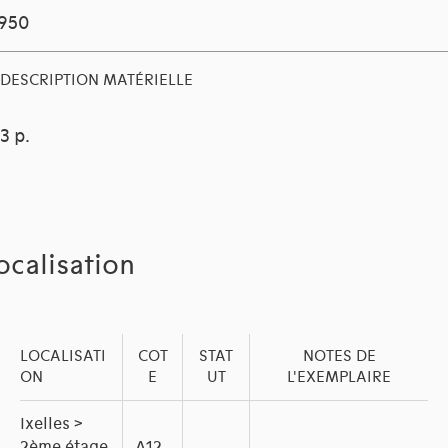
1950
DESCRIPTION MATÉRIELLE
3 p.
ocalisation
LOCALISATI
COT
STAT
NOTES DE
ON
E
UT
L'EXEMPLAIRE
Ixelles >
2ème étage
A12