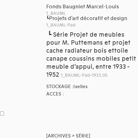
Fonds Baugniet Marcel-Louis
1_BAUML
Projets d'art décoratif et design
┗
1_BAUML-Pad
┗
Série Projet de meubles
pour M. Puttemans et projet
cache radiateur bois ettoile
canape coussins mobiles petit
meuble d’appui, entre 1933 -
1952
1_BAUML-Pad-1933.05
STOCKAGE :Ixelles
ACCES :
[ARCHIVES > SÉRIE]