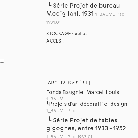
┗
Série Projet de bureau
Modigliani, 1931
1_BAUML-Pad-
1931.01
STOCKAGE :Ixelles
ACCES :
[ARCHIVES > SÉRIE]
Fonds Baugniet Marcel-Louis
1_BAUML
Projets d'art décoratif et design
┗
1_BAUML-Pad
┗
Série Projet de tables
gigognes, entre 1933 - 1952
1_BAUML-Pad-1933.01