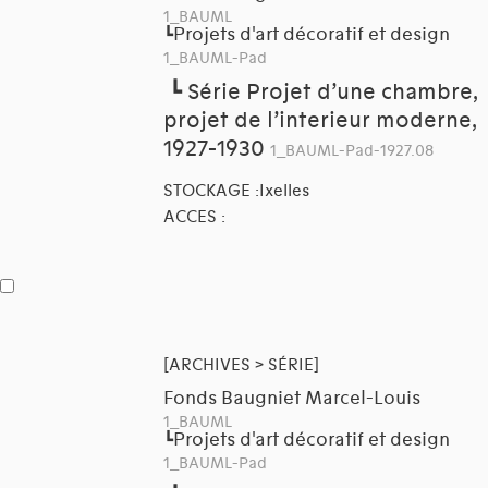
1_BAUML
Projets d'art décoratif et design
┗
1_BAUML-Pad
┗
Série Projet d’une chambre,
projet de l’interieur moderne,
1927-1930
1_BAUML-Pad-1927.08
STOCKAGE :Ixelles
ACCES :
[ARCHIVES > SÉRIE]
Fonds Baugniet Marcel-Louis
1_BAUML
Projets d'art décoratif et design
┗
1_BAUML-Pad