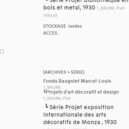
┗
Série Projet bibliotheque en
bois et metal, 1930
1_BAUML-Pad-
1930.01
STOCKAGE :Ixelles
ACCES :
[ARCHIVES > SÉRIE]
Fonds Baugniet Marcel-Louis
1_BAUML
Projets d'art décoratif et design
┗
1_BAUML-Pad
┗
Série Projet exposition
internationale des arts
décoratifs de Monza , 1930