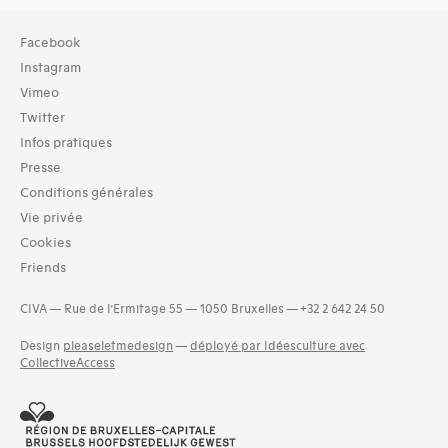
Collection
Facebook
TOUT (26)
Instagram
Archives (26)
Vimeo
Twitter
Domaines thématiques
Infos pratiques
01-architecture domestique (28)
02-architecture agricole (4)
Presse
03-architecture artisanale et industrielle (3)
Conditions générales
04-architecture commerciale et de services (10)
Vie privée
05-architecture de l'administration et vie publique (8)
Cookies
06-architecture fiscale et financière (1)
Friends
07-architecture judiciaire, pénitentiaire, police (1)
and 17 more
CIVA — Rue de l’Ermitage 55 — 1050 Bruxelles — +32 2 642 24 50
Design
pleaseletmedesign
—
déployé par Idéesculture avec
CollectiveAccess