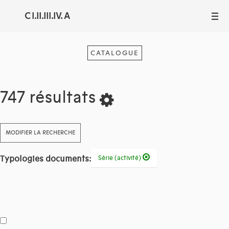
C I.II.III.IV. A
III
CATALOGUE
747 résultats
MODIFIER LA RECHERCHE
Typologies documents:
Série (activité)