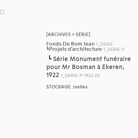
[ARCHIVES > SÉRIE]
Fonds De Rom Jean
1_DERJE
Projets d'architecture
┗
1_DERJE-P
┗
Série Monument funéraire
pour Mr Bosman à Ekeren,
1922
1_DERJE-P-1922.03
STOCKAGE :Ixelles
ACCES : Accès complet, Autorisé
[ARCHIVES > SÉRIE]