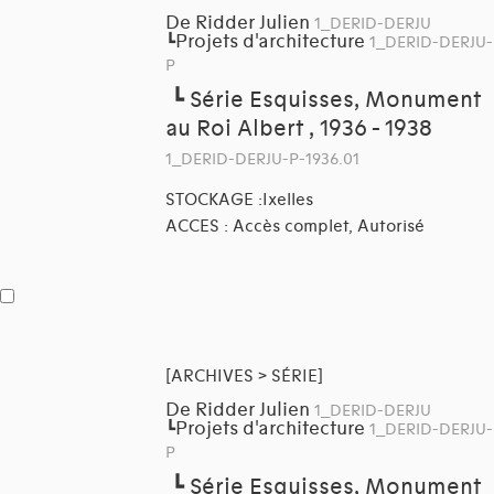
De Ridder Julien
1_DERID-DERJU
Projets d'architecture
┗
1_DERID-DERJU-
P
┗
Série Esquisses, Monument
au Roi Albert , 1936 - 1938
1_DERID-DERJU-P-1936.01
STOCKAGE :Ixelles
ACCES : Accès complet, Autorisé
[ARCHIVES > SÉRIE]
De Ridder Julien
1_DERID-DERJU
Projets d'architecture
┗
1_DERID-DERJU-
P
┗
Série Esquisses, Monument