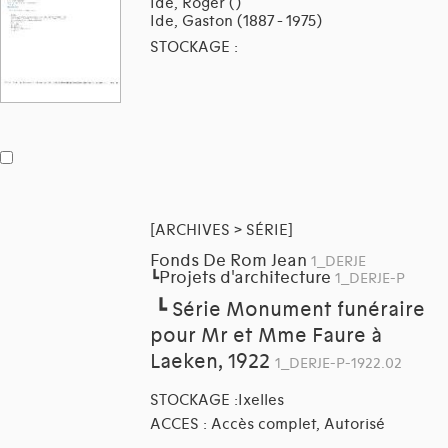
Ide, Roger ()
Ide, Gaston (1887 - 1975)
STOCKAGE :
[ARCHIVES > SÉRIE]
Fonds De Rom Jean
1_DERJE
Projets d'architecture
┗
1_DERJE-P
┗
Série Monument funéraire
pour Mr et Mme Faure à
Laeken, 1922
1_DERJE-P-1922.02
STOCKAGE :Ixelles
ACCES : Accès complet, Autorisé