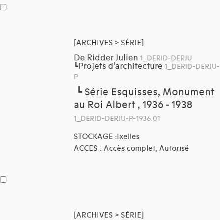
[ARCHIVES > SÉRIE]
De Ridder Julien
1_DERID-DERJU
Projets d'architecture
┗
1_DERID-DERJU-
P
┗
Série Esquisses, Monument
au Roi Albert , 1936 - 1938
1_DERID-DERJU-P-1936.01
STOCKAGE :Ixelles
ACCES : Accès complet, Autorisé
[ARCHIVES > SÉRIE]