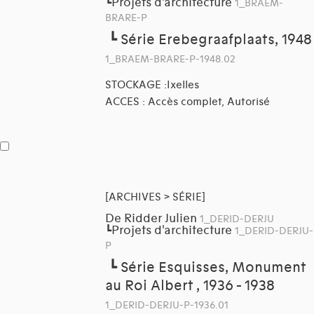
Projets d'architecture
┗
1_BRAEM-
BRARE-P
┗
Série Erebegraafplaats, 1948
1_BRAEM-BRARE-P-1948.02
STOCKAGE :Ixelles
ACCES : Accès complet, Autorisé
[ARCHIVES > SÉRIE]
De Ridder Julien
1_DERID-DERJU
Projets d'architecture
┗
1_DERID-DERJU-
P
┗
Série Esquisses, Monument
au Roi Albert , 1936 - 1938
1_DERID-DERJU-P-1936.01