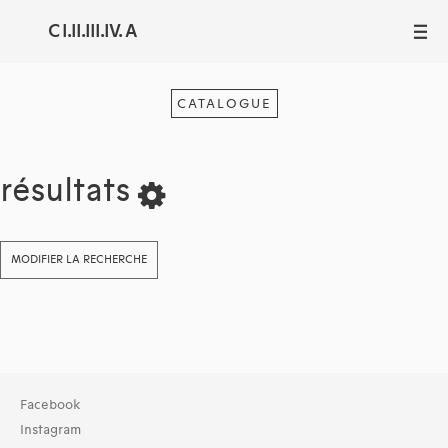
C I.II.III.IV. A
III
CATALOGUE
résultats
MODIFIER LA RECHERCHE
Collection
Facebook
TOUT (29690)
Instagram