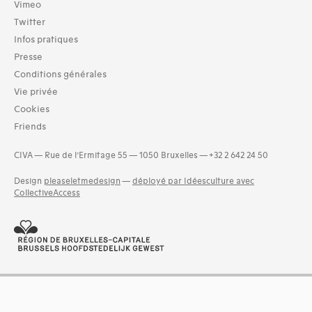
Bibliothèque (27431)
Vimeo
Archives (2395)
Twitter
Infos pratiques
Typologies documents
Livres (49305)
Presse
Dossiers documentaires (6683)
Conditions générales
Séries (activités) (747)
Vie privée
Exemplaires (124)
Cookies
Photos (4521)
Friends
Etat des collections (5)
Groupes de documents (635)
CIVA — Rue de l’Ermitage 55 — 1050 Bruxelles — +32 2 642 24 50
and 3 more
Design
pleaseletmedesign
—
déployé par Idéesculture avec
Langues
CollectiveAccess
Basque (9)
Bosniaque (1)
Catalan (66)
Coréen (9)
Croate (2)
Créole (1)
Danois (57)