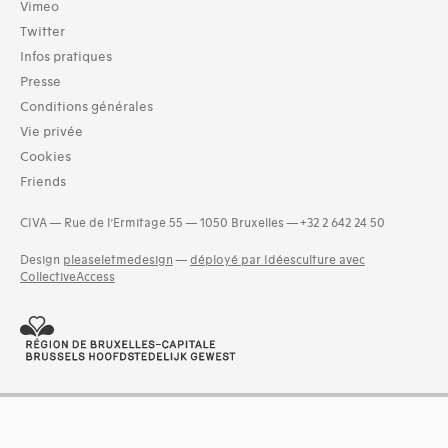
Bibliothèque (27431)
Vimeo
Archives (2395)
Twitter
Infos pratiques
Typologies documents
Livres (49305)
Presse
Dossiers documentaires (6683)
Conditions générales
Séries (activités) (747)
Vie privée
Exemplaires (124)
Cookies
Photos (4521)
Friends
Etat des collections (5)
Groupes de documents (635)
CIVA — Rue de l’Ermitage 55 — 1050 Bruxelles — +32 2 642 24 50
and 3 more
Design
pleaseletmedesign
—
déployé par Idéesculture avec
Langues
CollectiveAccess
Basque (9)
Bosniaque (1)
Catalan (66)
Coréen (9)
Croate (2)
Créole (1)
Danois (57)