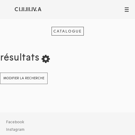
C I.II.III.IV. A
III
CATALOGUE
résultats
MODIFIER LA RECHERCHE
Collection
Facebook
TOUT (29690)
Instagram