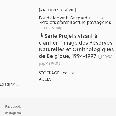
[ARCHIVES > SÉRIE]
Fonds Jedwab Gaspard
1_JEDGA
Projets d'architecture paysagères
┗
1_JEDGA-pap
┗
Série Projets visant à
clarifier l’image des Réserves
Naturelles et Ornithologiques
de Belgique, 1994-1997
1_JEDGA-
pap-1994.03
STOCKAGE :Ixelles
ACCES :
Loading...
Collection
Facebook
TOUT (3)
Instagram