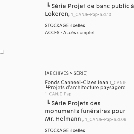
┗
Série Projet de banc public à
Lokeren,
1_CANJE-Pap-n.d.10
STOCKAGE :Ixelles
ACCES : Accès complet
[ARCHIVES > SÉRIE]
Fonds Canneel-Claes Jean
1_CANJE
Projets d'architecture paysagère
┗
1_CANJE-Pap
┗
Série Projets des
monuments funéraires pour
Mr. Helmann ,
1_CANJE-Pap-n.d.08
STOCKAGE :Ixelles