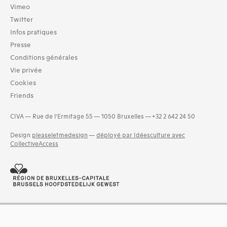
Archives (3)
Vimeo
Twitter
Domaines thématiques
Infos pratiques
01-architecture domestique (5)
02-architecture agricole (2)
Presse
03-architecture artisanale et industrielle (4)
Conditions générales
04-architecture commerciale et de services (4)
Vie privée
05-architecture de l'administration et vie publique (2)
Cookies
06-architecture fiscale et financière (1)
Friends
07-architecture judiciaire, pénitentiaire, police (1)
and 11 more
CIVA — Rue de l’Ermitage 55 — 1050 Bruxelles — +32 2 642 24 50
Design
pleaseletmedesign
—
déployé par Idéesculture avec
CollectiveAccess