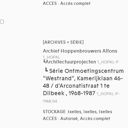
ACCES : Accès complet
[ARCHIVES > SÉRIE]
Archief Hoppenbrouwers Alfons
1_HOPAL
Architectuurprojecten
┗
1_HOPAL-P
┗
Série Ontmoetingscentrum
"Westrand", Kamerijklaan 46-
48 / d'Arconatistraat 1 te
Dilbeek , 1968-1987
1_HOPAL-P-
1968.04
STOCKAGE :Ixelles, Ixelles, Ixelles
ACCES : Autorisé, Accès complet