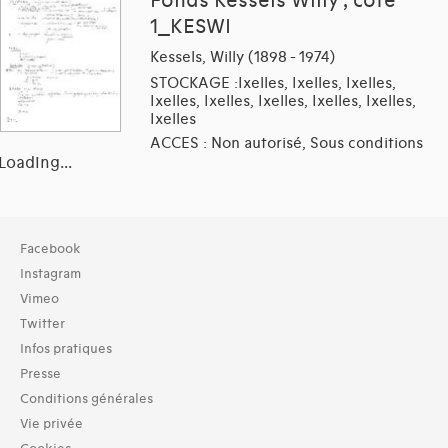
Fonds Kessels Willy , cote
1_KESWI
Kessels, Willy (1898 - 1974)
STOCKAGE :Ixelles, Ixelles, Ixelles,
Ixelles, Ixelles, Ixelles, Ixelles, Ixelles,
Ixelles
ACCES : Non autorisé, Sous conditions
Loading...
Collection
Facebook
TOUT (3)
Instagram
Archives (3)
Vimeo
Twitter
Domaines thématiques
Infos pratiques
01-architecture domestique (5)
02-architecture agricole (2)
Presse
03-architecture artisanale et industrielle (2)
Conditions générales
04-architecture commerciale et de services (2)
Vie privée
05-architecture de l'administration et vie publique (5)