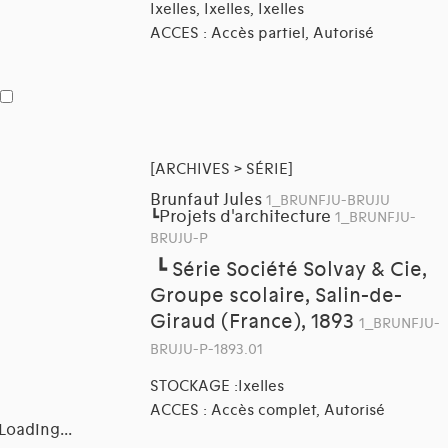
Ixelles, Ixelles, Ixelles
ACCES : Accès partiel, Autorisé
[ARCHIVES > SÉRIE]
Brunfaut Jules
1_BRUNFJU-BRUJU
Projets d'architecture
┗
1_BRUNFJU-
BRUJU-P
┗
Série Société Solvay & Cie,
Groupe scolaire, Salin-de-
Giraud (France), 1893
1_BRUNFJU-
BRUJU-P-1893.01
STOCKAGE :Ixelles
ACCES : Accès complet, Autorisé
Loading...