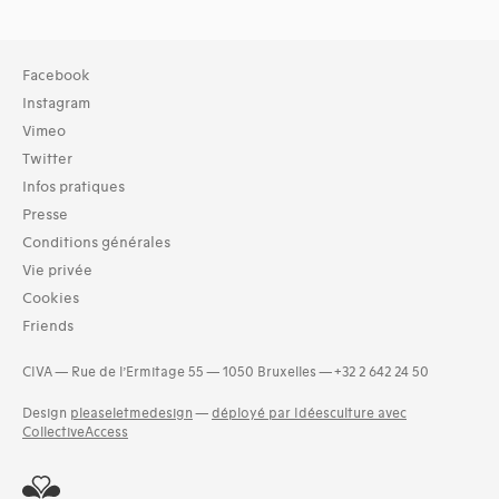
Collection
Facebook
TOUT (15)
Instagram
Archives (15)
Vimeo
Twitter
Domaines thématiques
Infos pratiques
01-architecture domestique (26)
02-architecture agricole (7)
Presse
04-architecture commerciale et de services (21)
Conditions générales
05-architecture de l'administration et vie publique (19)
Vie privée
06-architecture fiscale et financière (9)
Cookies
07-architecture judiciaire, pénitentiaire, police (3)
Friends
08-architecture militaire (5)
and 12 more
CIVA — Rue de l’Ermitage 55 — 1050 Bruxelles — +32 2 642 24 50
Design
pleaseletmedesign
—
déployé par Idéesculture avec
CollectiveAccess