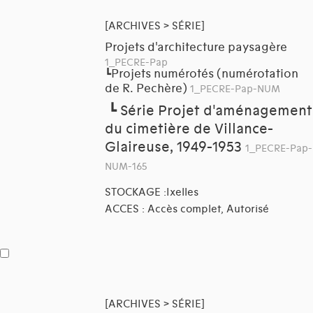
[ARCHIVES > SÉRIE]
Projets d'architecture paysagère
1_PECRE-Pap
Projets numérotés (numérotation
┗
de R. Pechère)
1_PECRE-Pap-NUM
┗
Série Projet d'aménagement
du cimetière de Villance-
Glaireuse, 1949-1953
1_PECRE-Pap-
NUM-165
STOCKAGE :Ixelles
ACCES : Accès complet, Autorisé
[ARCHIVES > SÉRIE]