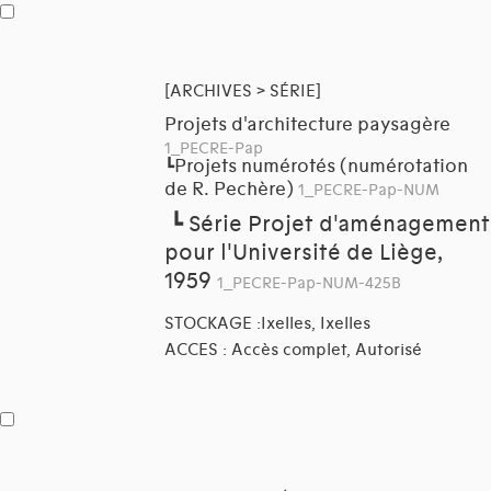
[ARCHIVES > SÉRIE]
Projets d'architecture paysagère
1_PECRE-Pap
Projets numérotés (numérotation
┗
de R. Pechère)
1_PECRE-Pap-NUM
┗
Série Projet d'aménagement
pour l'Université de Liège,
1959
1_PECRE-Pap-NUM-425B
STOCKAGE :Ixelles, Ixelles
ACCES : Accès complet, Autorisé