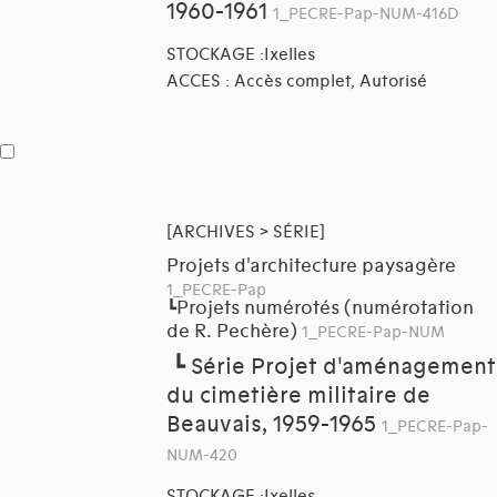
1960-1961
1_PECRE-Pap-NUM-416D
STOCKAGE :Ixelles
ACCES : Accès complet, Autorisé
[ARCHIVES > SÉRIE]
Projets d'architecture paysagère
1_PECRE-Pap
Projets numérotés (numérotation
┗
de R. Pechère)
1_PECRE-Pap-NUM
┗
Série Projet d'aménagement
du cimetière militaire de
Beauvais, 1959-1965
1_PECRE-Pap-
NUM-420
STOCKAGE :Ixelles