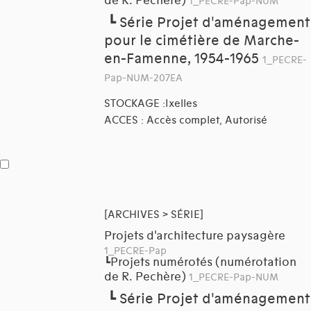
de R. Pechère)
1_PECRE-Pap-NUM
┗
Série Projet d'aménagement
pour le cimétière de Marche-
en-Famenne, 1954-1965
1_PECRE-
Pap-NUM-207EA
STOCKAGE :Ixelles
ACCES : Accès complet, Autorisé
[ARCHIVES > SÉRIE]
Projets d'architecture paysagère
1_PECRE-Pap
Projets numérotés (numérotation
┗
de R. Pechère)
1_PECRE-Pap-NUM
┗
Série Projet d'aménagement