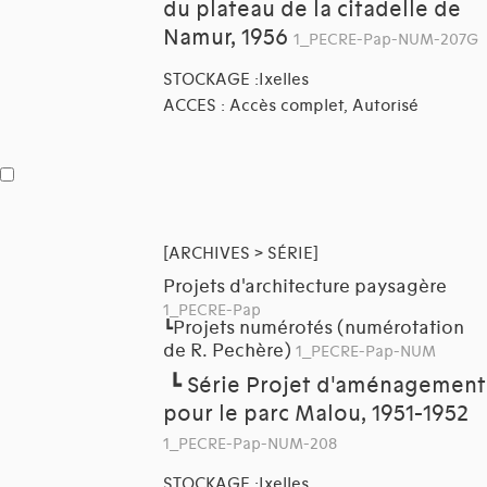
du plateau de la citadelle de
Namur, 1956
1_PECRE-Pap-NUM-207G
STOCKAGE :Ixelles
ACCES : Accès complet, Autorisé
[ARCHIVES > SÉRIE]
Projets d'architecture paysagère
1_PECRE-Pap
Projets numérotés (numérotation
┗
de R. Pechère)
1_PECRE-Pap-NUM
┗
Série Projet d'aménagement
pour le parc Malou, 1951-1952
1_PECRE-Pap-NUM-208
STOCKAGE :Ixelles