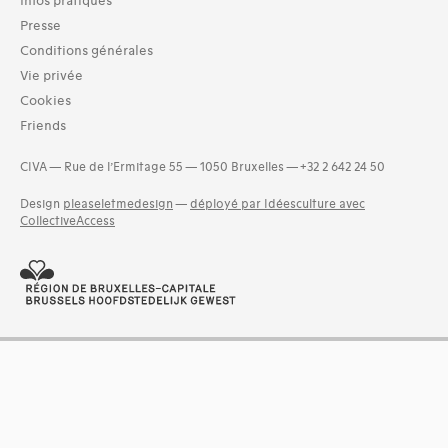
Infos pratiques
Séries (activités) (42)
Presse
Domaines thématiques
Conditions générales
01-architecture domestique (7)
Vie privée
03-architecture artisanale et industrielle (3)
Cookies
04-architecture commerciale et de services (4)
Friends
05-architecture de l'administration et vie publique (1)
06-architecture fiscale et financière (1)
CIVA — Rue de l’Ermitage 55 — 1050 Bruxelles — +32 2 642 24 50
07-architecture judiciaire, pénitentiaire, police (1)
08-architecture militaire (2)
Design
pleaseletmedesign
—
déployé par Idéesculture avec
and 13 more
CollectiveAccess