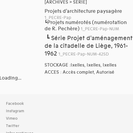
[ARCHIVES > SÉRIE]
Projets d'architecture paysagère
1_PECRE-Pap
Projets numérotés (numérotation
┗
de R. Pechère)
1_PECRE-Pap-NUM
┗
Série Projet d'aménagement
de la citadelle de Liège, 1961-
1962
1_PECRE-Pap-NUM-425D
STOCKAGE :Ixelles, Ixelles, Ixelles
ACCES : Accès complet, Autorisé
Loading...
Collection
Facebook
TOUT (55)
Instagram
Archives (55)
Vimeo
Twitter
Typologies documents