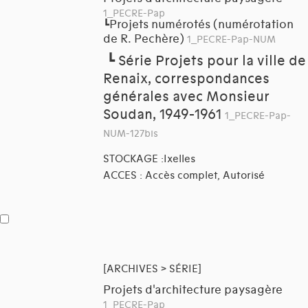
1_PECRE-Pap
Projets numérotés (numérotation
┗
de R. Pechère)
1_PECRE-Pap-NUM
┗
Série Projets pour la ville de
Renaix, correspondances
générales avec Monsieur
Soudan, 1949-1961
1_PECRE-Pap-
NUM-127bis
STOCKAGE :Ixelles
ACCES : Accès complet, Autorisé
[ARCHIVES > SÉRIE]
Projets d'architecture paysagère
1_PECRE-Pap