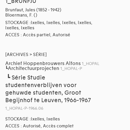
1_BRUNFJU
Brunfaut, Jules (1852 - 1942)
Bloermans, F. ()
STOCKAGE :Ixelles, Ixelles, Ixelles, Ixelles,
Ixelles, Ixelles
ACCES : Accès partiel, Autorisé
[ARCHIVES > SÉRIE]
Archief Hoppenbrouwers Alfons
1_HOPAL
Architectuurprojecten
┗
1_HOPAL-P
┗
Série Studie
studentenverblijven voor
gehuwde studenten, Groot
Begijnhof te Leuven, 1966-1967
1_HOPAL-P-1966.06
STOCKAGE :Ixelles, Ixelles
ACCES : Autorisé, Accès complet