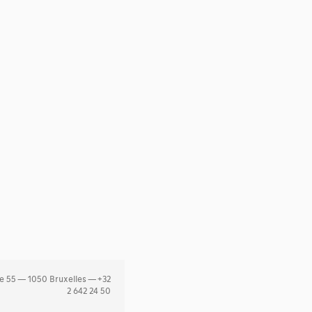
e 55 — 1050 Bruxelles — +32
2 642 24 50