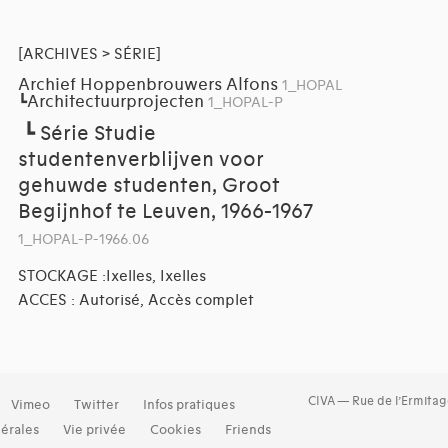
[ARCHIVES > SÉRIE]
Archief Hoppenbrouwers Alfons
1_HOPAL
Architectuurprojecten
┗
1_HOPAL-P
┗
Série Studie
studentenverblijven voor
gehuwde studenten, Groot
Begijnhof te Leuven, 1966-1967
1_HOPAL-P-1966.06
STOCKAGE :Ixelles, Ixelles
ACCES : Autorisé, Accès complet
CIVA — Rue de l’Ermitag
Vimeo
Twitter
Infos pratiques
érales
Vie privée
Cookies
Friends