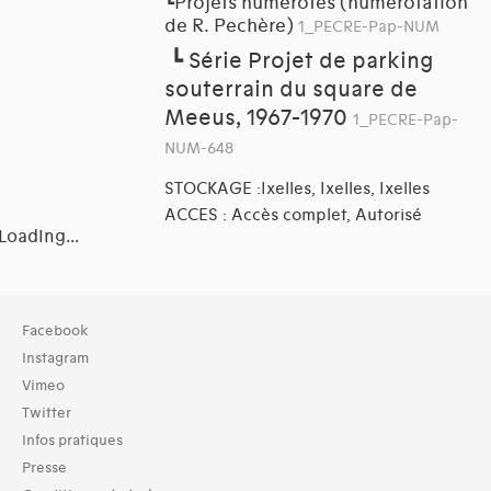
Projets numérotés (numérotation
┗
de R. Pechère)
1_PECRE-Pap-NUM
┗
Série Projet de parking
souterrain du square de
Meeus, 1967-1970
1_PECRE-Pap-
NUM-648
STOCKAGE :Ixelles, Ixelles, Ixelles
ACCES : Accès complet, Autorisé
Loading...
Collection
Facebook
TOUT (2)
Instagram
Archives (2)
Vimeo
Twitter
Domaines thématiques
Infos pratiques
01-architecture domestique (4)
03-architecture artisanale et industrielle (4)
Presse