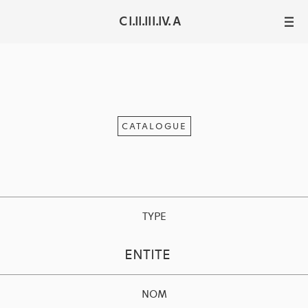
C I.II.III.IV. A
III
CATALOGUE
TYPE
ENTITE
NOM