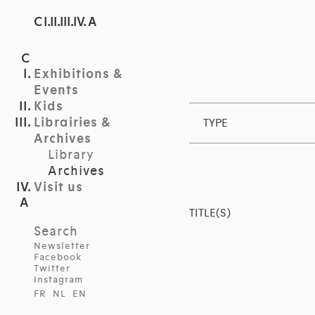
C I.II.III.IV. A
Exhibitions &
Events
Kids
Librairies &
TYPE
Archives
Library
Archives
Visit us
TITLE(S)
Search
Newsletter
Facebook
Twitter
Instagram
FR
NL
EN