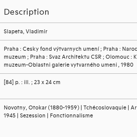
Description
Slapeta, Vladimir
Praha : Cesky fond výtvarnych umení ; Praha : Naro
muzeum ; Praha : Svaz Architektu CSR ; Olomouc : K
muzeum-Oblastni galerie vytvarného umeni , 1980
[84] p. : ill. ; 23 x 24 cm
Novotny, Otokar (1880-1959) | Tchécoslovaquie | Ar
1945 | Sezession | Fonctionnalisme