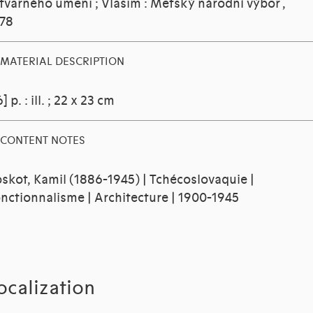
tvarného umeni ; Vlasim : Metský národní výbor ,
78
MATERIAL DESCRIPTION
6] p. : ill. ; 22 x 23 cm
CONTENT NOTES
skot, Kamil (1886-1945) | Tchécoslovaquie |
nctionnalisme | Architecture | 1900-1945
ocalization