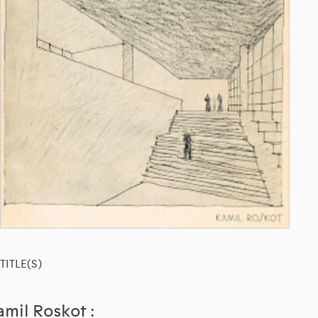
TITLE(S)
amil Roskot :