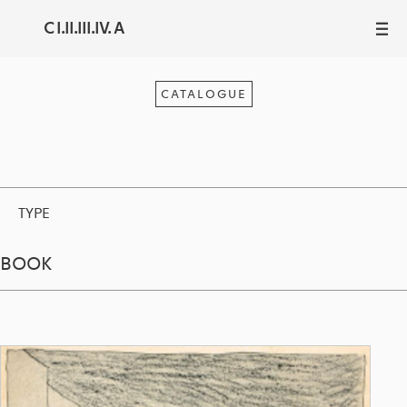
C I.II.III.IV. A
III
CATALOGUE
TYPE
BOOK