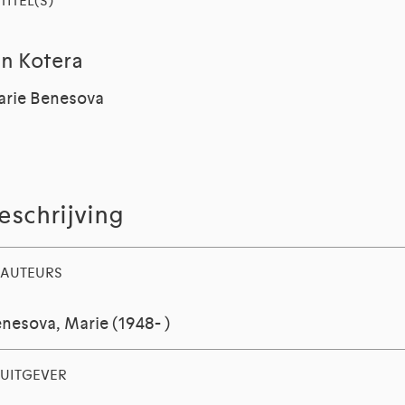
TITEL(S)
an Kotera
rie Benesova
eschrijving
AUTEURS
nesova, Marie (1948- )
UITGEVER