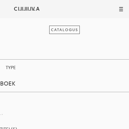
C I.II.III.IV. A
III
CATALOGUS
TYPE
BOEK