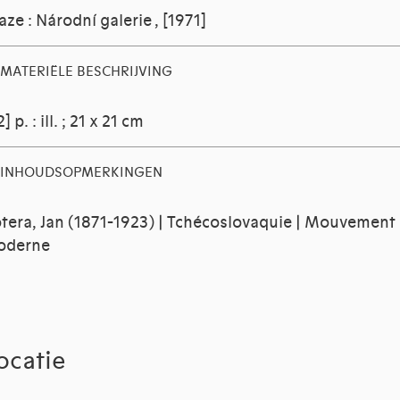
aze : Národní galerie , [1971]
MATERIËLE BESCHRIJVING
2] p. : ill. ; 21 x 21 cm
INHOUDSOPMERKINGEN
tera, Jan (1871-1923) | Tchécoslovaquie | Mouvement
oderne
ocatie