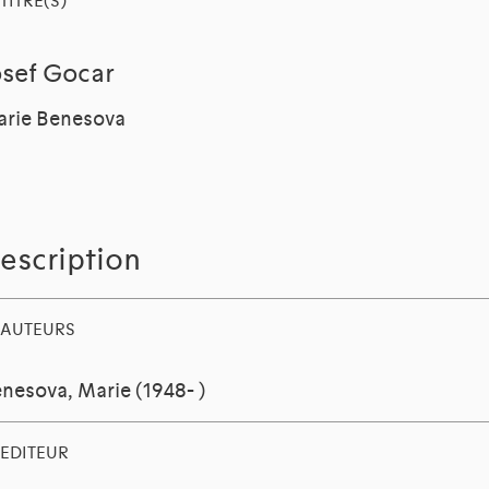
TITRE(S)
osef Gocar
rie Benesova
escription
AUTEURS
nesova, Marie (1948- )
EDITEUR