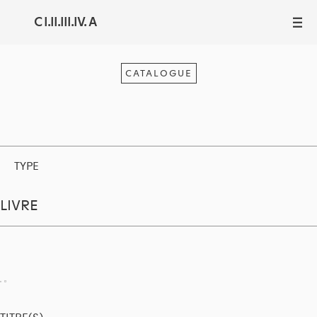
C I.II.III.IV. A
III
CATALOGUE
TYPE
LIVRE