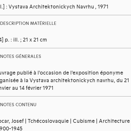
.l.] : Vystava Architektonickych Navrhu
, 1971
DESCRIPTION MATÉRIELLE
4] p. : ill. ; 21 x 21 cm
NOTES GÉNERALES
vrage publié à l'occasion de l'exposition éponyme
ganisée à la Vystava architektonickych navrhu, du 21
nvier au 14 février 1971
NOTES CONTENU
car, Josef | Tchécoslovaquie | Cubisme | Architecture
1900-1945