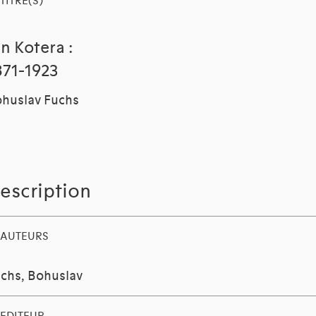
TITRE(S)
an Kotera :
871-1923
huslav Fuchs
escription
AUTEURS
chs, Bohuslav