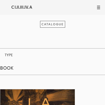
C I.II.III.IV. A
III
CATALOGUE
TYPE
BOOK