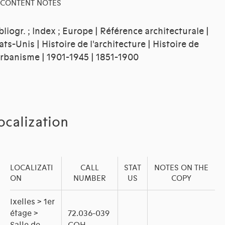
CONTENT NOTES
bliogr. ; Index ; Europe | Référence architecturale |
ats-Unis | Histoire de l'architecture | Histoire de
urbanisme | 1901-1945 | 1851-1900
ocalization
LOCALIZATI
CALL
STAT
NOTES ON THE
ON
NUMBER
US
COPY
Ixelles > 1er
étage >
72.036-039