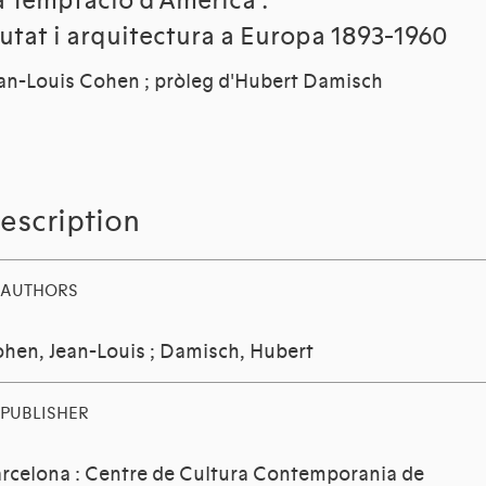
a Temptació d'Amèrica :
iutat i arquitectura a Europa 1893-1960
an-Louis Cohen ; pròleg d'Hubert Damisch
escription
AUTHORS
hen, Jean-Louis
;
Damisch, Hubert
PUBLISHER
rcelona : Centre de Cultura Contemporania de