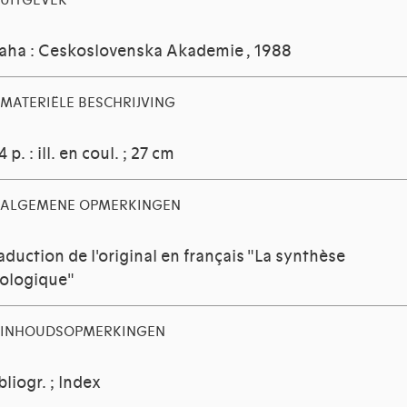
UITGEVER
aha : Ceskoslovenska Akademie , 1988
MATERIËLE BESCHRIJVING
4 p. : ill. en coul. ; 27 cm
ALGEMENE OPMERKINGEN
aduction de l'original en français "La synthèse
ologique"
INHOUDSOPMERKINGEN
bliogr. ; Index