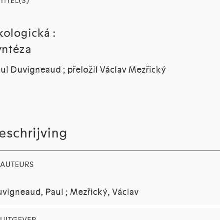
TITEL(S)
kologická :
yntéza
ul Duvigneaud ; přeložil Václav Mezřický
eschrijving
AUTEURS
vigneaud, Paul
;
Mezřický, Václav