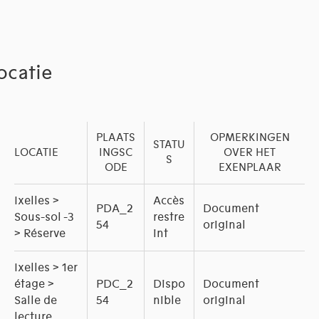
ocatie
PLAATS
OPMERKINGEN
STATU
LOCATIE
INGSC
OVER HET
S
ODE
EXENPLAAR
Ixelles >
Accès
PDA_2
Document
Sous-sol -3
restre
54
original
> Réserve
int
Ixelles > 1er
étage >
PDC_2
Dispo
Document
Salle de
54
nible
original
lecture