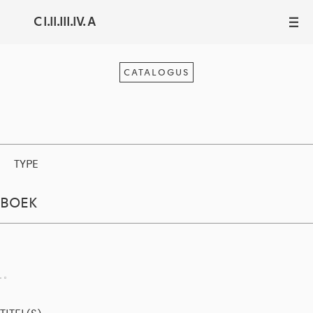
C I.II.III.IV. A
III
CATALOGUS
TYPE
BOEK