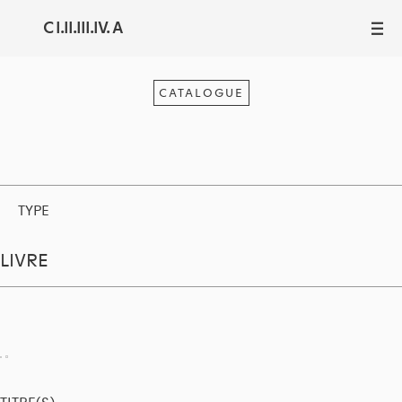
C I.II.III.IV. A
III
CATALOGUE
TYPE
LIVRE