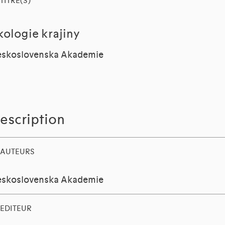
TITRE(S)
kologie krajiny
skoslovenska Akademie
escription
AUTEURS
skoslovenska Akademie
EDITEUR