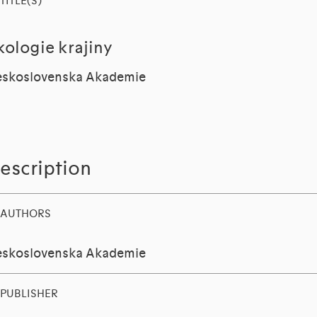
TITLE(S)
kologie krajiny
skoslovenska Akademie
escription
AUTHORS
skoslovenska Akademie
PUBLISHER