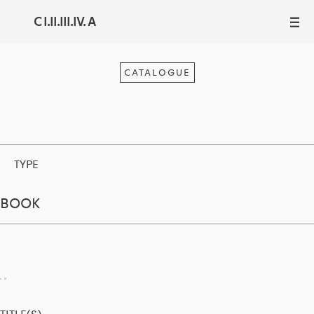
C I.II.III.IV. A
III
CATALOGUE
TYPE
BOOK