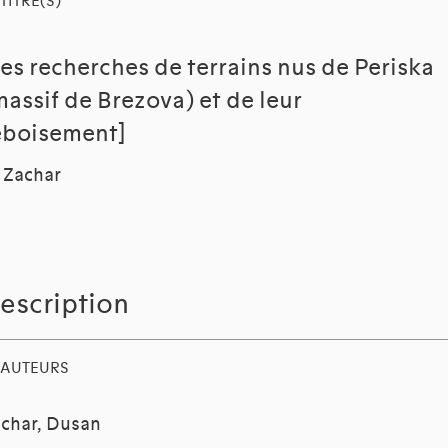
TITRE(S)
Les recherches de terrains nus de Periska
massif de Brezova) et de leur
eboisement]
 Zachar
escription
AUTEURS
char, Dusan