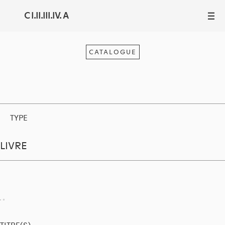
C I.II.III.IV. A
III
CATALOGUE
TYPE
LIVRE