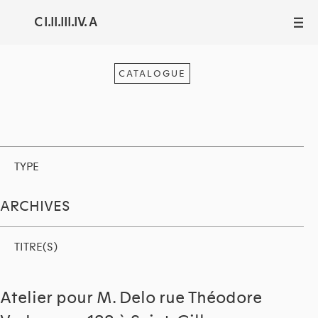
C I.II.III.IV. A
III
CATALOGUE
TYPE
ARCHIVES
TITRE(S)
Atelier pour M. Delo rue Théodore