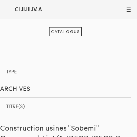
C I.II.III.IV. A
III
CATALOGUS
TYPE
ARCHIVES
TITRE(S)
Construction usines "Sobemi"