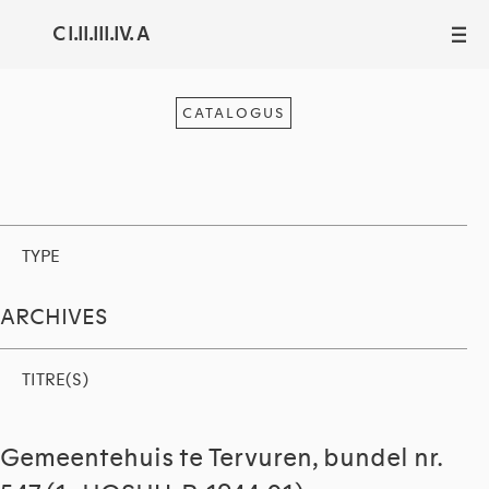
C I.II.III.IV. A
III
CATALOGUS
TYPE
ARCHIVES
TITRE(S)
Gemeentehuis te Tervuren, bundel nr.