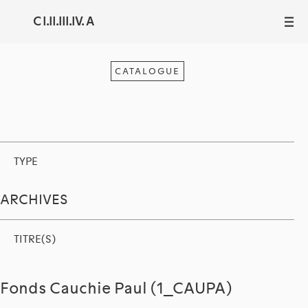
C I.II.III.IV. A
III
CATALOGUE
TYPE
ARCHIVES
TITRE(S)
Fonds Cauchie Paul (1_CAUPA)