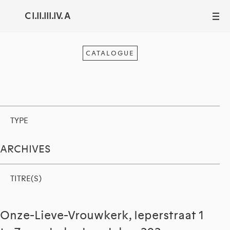
C I.II.III.IV. A
III
CATALOGUE
TYPE
ARCHIVES
TITRE(S)
Onze-Lieve-Vrouwkerk, Ieperstraat 1