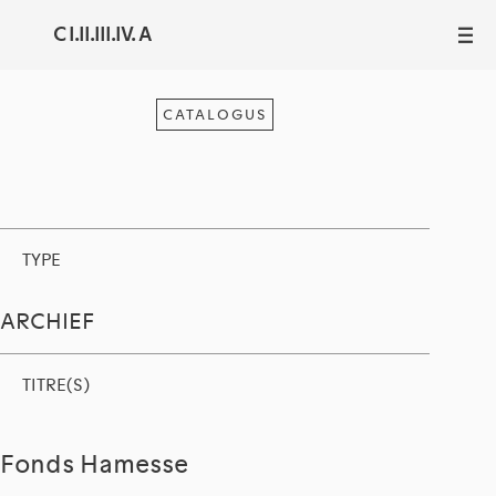
C I.II.III.IV. A
III
CATALOGUS
TYPE
ARCHIEF
TITRE(S)
Fonds Hamesse