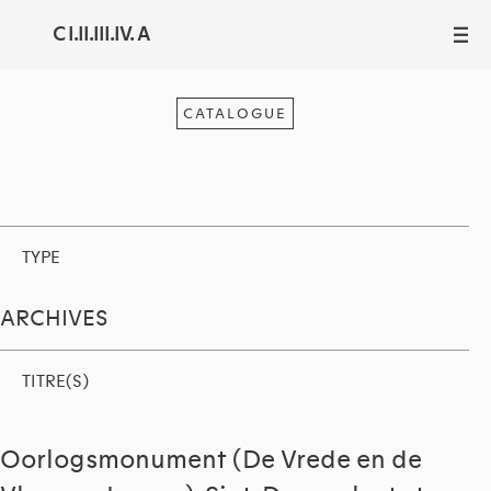
C I.II.III.IV. A
III
CATALOGUE
TYPE
ARCHIVES
TITRE(S)
Oorlogsmonument (De Vrede en de