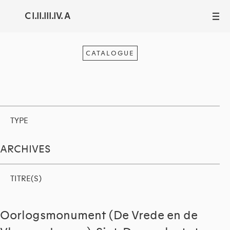
C I.II.III.IV. A
III
CATALOGUE
TYPE
ARCHIVES
TITRE(S)
Oorlogsmonument (De Vrede en de