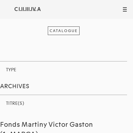
C I.II.III.IV. A
III
CATALOGUE
TYPE
ARCHIVES
TITRE(S)
Fonds Martiny Victor Gaston