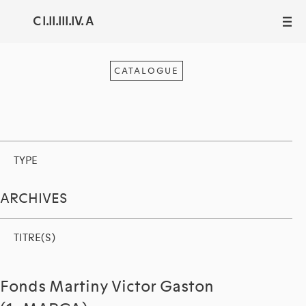
C I.II.III.IV. A
III
CATALOGUE
TYPE
ARCHIVES
TITRE(S)
Fonds Martiny Victor Gaston