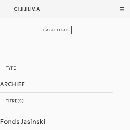
C I.II.III.IV. A
III
CATALOGUS
TYPE
ARCHIEF
TITRE(S)
Fonds Jasinski